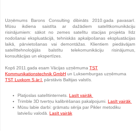
Uzņēmums Barons Consulting dibināts 2010.gada pavasarī.
Mūsu ikdiena saistīta ar dažādiem satelītkomunikāciju
risinājumiem: sākot no zemes satelītu stacijas projekta līdz
nodošanai ekspluatācijā, tehniskās apkalpošanas ekspluatācijas
laikā, pārvietošanas vai demontāžas. Klientiem piedāvājam
satelīttehnoloģijās balstītu telekomunikāciju risinājumus,
konsultācijas un ekspertīzes.
Kopš 2011.gada esam Vācijas uzņēmuma
TST
Kommunikationstechnik GmbH
un Luksemburgas uzņēmuma
TST Luxkom S.àr.l.
pārstāvis Baltijas valstīs.
Platjoslas satelītinternets.
Lasīt vairāk
Trimble 3D tvertņu kalibrēšanas pakalpojumi.
Lasīt vairāk
Mūsu labie darbi: grāmatu sērija par Pikler metodiku
latviešu valodā.
Lasīt vairāk